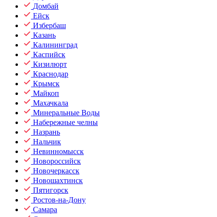
Домбай
Ейск
Избербаш
Казань
Калининград
Каспийск
Кизилюрт
Краснодар
Крымск
Майкоп
Махачкала
Минеральные Воды
Набережные челны
Назрань
Нальчик
Невинномысск
Новороссийск
Новочеркасск
Новошахтинск
Пятигорск
Ростов-на-Дону
Самара