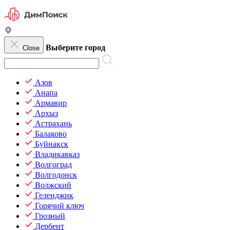
Выберите город
Close
Азов
Анапа
Армавир
Архыз
Астрахань
Балаково
Буйнакск
Владикавказ
Волгоград
Волгодонск
Волжский
Геленджик
Горячий ключ
Грозный
Дербент