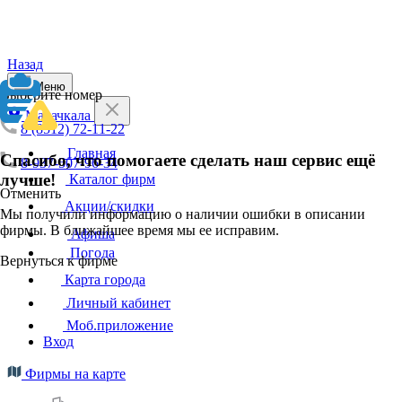
Назад
Меню
Выберите номер
Махачкала
8 (8512) 72-11-22
Главная
Спасибо, что помогаете сделать наш сервис ещё
8-937-507-96-34
лучше!
Каталог фирм
Отменить
Акции/скидки
Мы получили информацию о наличии ошибки в описании
фирмы. В ближайшее время мы ее исправим.
Афиша
Погода
Вернуться к фирме
Карта города
Личный кабинет
Моб.приложение
Вход
Фирмы на карте