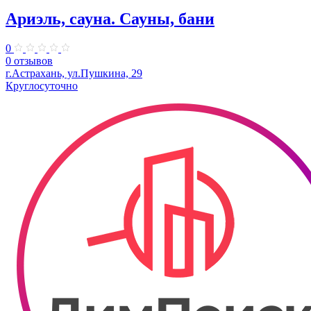
Ариэль, сауна. Сауны, бани
0
0 отзывов
г.Астрахань, ул.Пушкина, 29
Круглосуточно