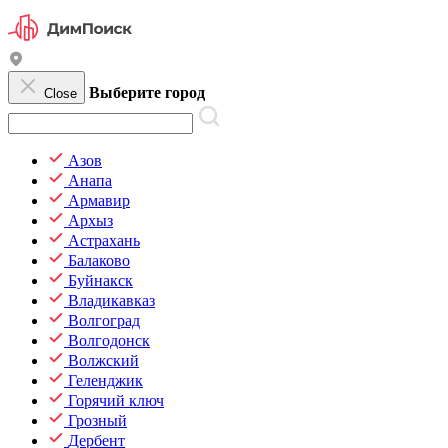
Выберите город
Close
Азов
Анапа
Армавир
Архыз
Астрахань
Балаково
Буйнакск
Владикавказ
Волгоград
Волгодонск
Волжский
Геленджик
Горячий ключ
Грозный
Дербент