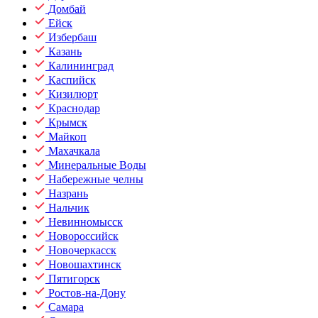
Домбай
Ейск
Избербаш
Казань
Калининград
Каспийск
Кизилюрт
Краснодар
Крымск
Майкоп
Махачкала
Минеральные Воды
Набережные челны
Назрань
Нальчик
Невинномысск
Новороссийск
Новочеркасск
Новошахтинск
Пятигорск
Ростов-на-Дону
Самара