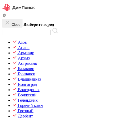
Выберите город
Close
Азов
Анапа
Армавир
Архыз
Астрахань
Балаково
Буйнакск
Владикавказ
Волгоград
Волгодонск
Волжский
Геленджик
Горячий ключ
Грозный
Дербент