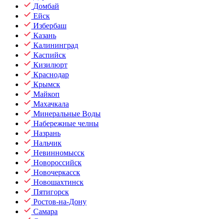
Домбай
Ейск
Избербаш
Казань
Калининград
Каспийск
Кизилюрт
Краснодар
Крымск
Майкоп
Махачкала
Минеральные Воды
Набережные челны
Назрань
Нальчик
Невинномысск
Новороссийск
Новочеркасск
Новошахтинск
Пятигорск
Ростов-на-Дону
Самара