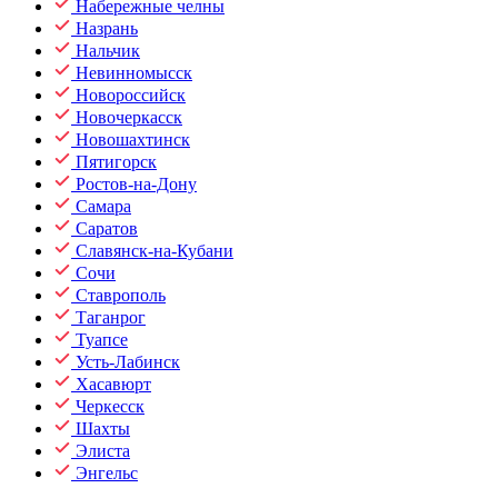
Набережные челны
Назрань
Нальчик
Невинномысск
Новороссийск
Новочеркасск
Новошахтинск
Пятигорск
Ростов-на-Дону
Самара
Саратов
Славянск-на-Кубани
Сочи
Ставрополь
Таганрог
Туапсе
Усть-Лабинск
Хасавюрт
Черкесск
Шахты
Элиста
Энгельс