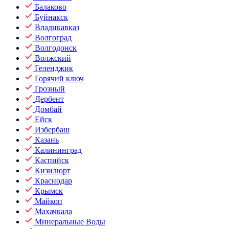
Балаково
Буйнакск
Владикавказ
Волгоград
Волгодонск
Волжский
Геленджик
Горячий ключ
Грозный
Дербент
Домбай
Ейск
Избербаш
Казань
Калининград
Каспийск
Кизилюрт
Краснодар
Крымск
Майкоп
Махачкала
Минеральные Воды