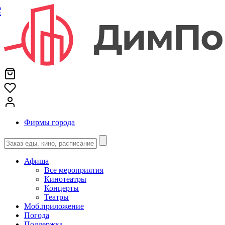
е
Фирмы города
Афиша
Все мероприятия
Кинотеатры
Концерты
Театры
Моб.приложение
Погода
Поддержка