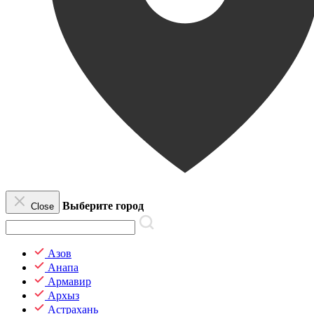
Выберите город
Close
Азов
Анапа
Армавир
Архыз
Астрахань