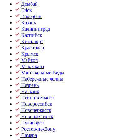
Домбай
Ейск
Избербаш
Казань
Калининград
Каспийск
Кизилюрт
Краснодар
Крымск
Майкоп
Махачкала
Минеральные Воды
Набережные челны
Назрань
Нальчик
Невинномысск
Новороссийск
Новочеркасск
Новошахтинск
Пятигорск
Ростов-на-Дону
Самара