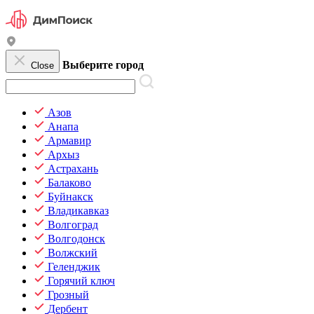
Выберите город
Close
Азов
Анапа
Армавир
Архыз
Астрахань
Балаково
Буйнакск
Владикавказ
Волгоград
Волгодонск
Волжский
Геленджик
Горячий ключ
Грозный
Дербент