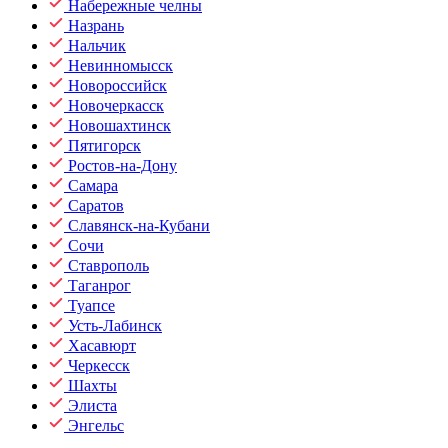
Набережные челны
Назрань
Нальчик
Невинномысск
Новороссийск
Новочеркасск
Новошахтинск
Пятигорск
Ростов-на-Дону
Самара
Саратов
Славянск-на-Кубани
Сочи
Ставрополь
Таганрог
Туапсе
Усть-Лабинск
Хасавюрт
Черкесск
Шахты
Элиста
Энгельс