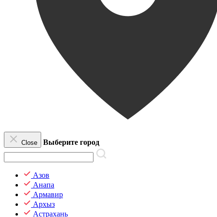
Выберите город
Close
Азов
Анапа
Армавир
Архыз
Астрахань