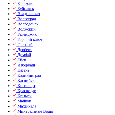
Балаково
Буйнакск
Владикавказ
Волгоград
Волгодонск
Волжский
Геленджик
Горячий ключ
Грозный
Дербент
Домбай
Ейск
Избербаш
Казань
Калининград
Каспийск
Кизилюрт
Краснодар
Крымск
Майкоп
Махачкала
Минеральные Воды