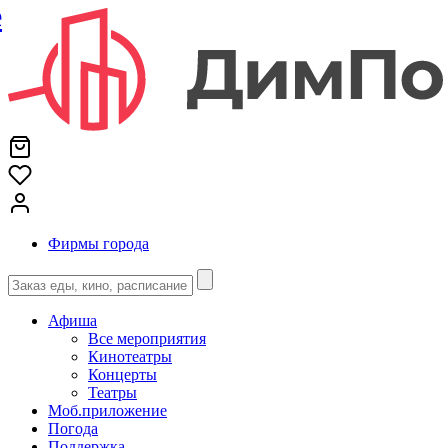
е
Фирмы города
Афиша
Все мероприятия
Кинотеатры
Концерты
Театры
Моб.приложение
Погода
Поддержка