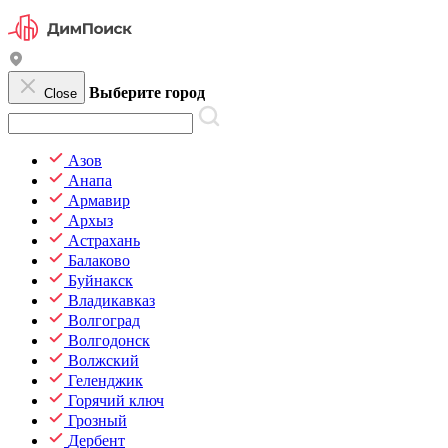
Выберите город
Close
Азов
Анапа
Армавир
Архыз
Астрахань
Балаково
Буйнакск
Владикавказ
Волгоград
Волгодонск
Волжский
Геленджик
Горячий ключ
Грозный
Дербент