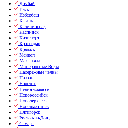
Домбай
Ейск
Избербаш
Казань
Калининград
Каспийск
Кизилюрт
Краснодар
Крымск
Майкоп
Махачкала
Минеральные Воды
Набережные челны
Назрань
Нальчик
Невинномысск
Новороссийск
Новочеркасск
Новошахтинск
Пятигорск
Ростов-на-Дону
Самара