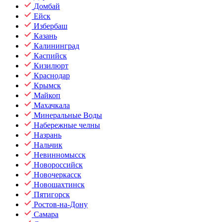
Домбай
Ейск
Избербаш
Казань
Калининград
Каспийск
Кизилюрт
Краснодар
Крымск
Майкоп
Махачкала
Минеральные Воды
Набережные челны
Назрань
Нальчик
Невинномысск
Новороссийск
Новочеркасск
Новошахтинск
Пятигорск
Ростов-на-Дону
Самара