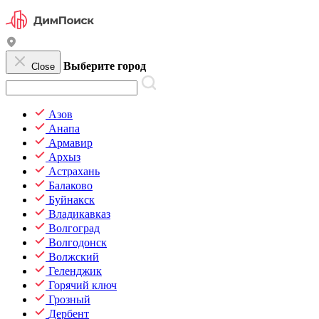
Выберите город
Close
Азов
Анапа
Армавир
Архыз
Астрахань
Балаково
Буйнакск
Владикавказ
Волгоград
Волгодонск
Волжский
Геленджик
Горячий ключ
Грозный
Дербент