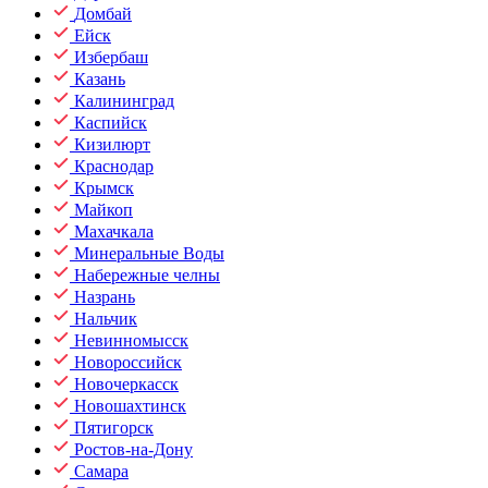
Домбай
Ейск
Избербаш
Казань
Калининград
Каспийск
Кизилюрт
Краснодар
Крымск
Майкоп
Махачкала
Минеральные Воды
Набережные челны
Назрань
Нальчик
Невинномысск
Новороссийск
Новочеркасск
Новошахтинск
Пятигорск
Ростов-на-Дону
Самара