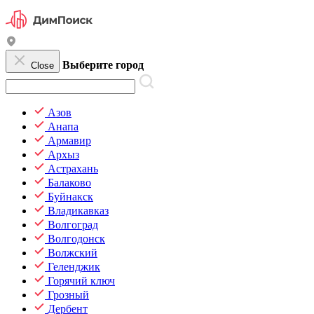
Выберите город
Close
Азов
Анапа
Армавир
Архыз
Астрахань
Балаково
Буйнакск
Владикавказ
Волгоград
Волгодонск
Волжский
Геленджик
Горячий ключ
Грозный
Дербент