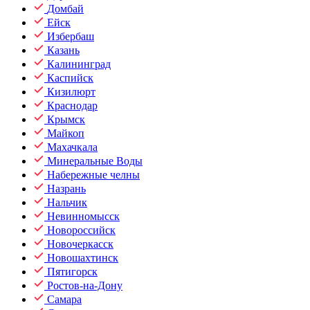
Домбай
Ейск
Избербаш
Казань
Калининград
Каспийск
Кизилюрт
Краснодар
Крымск
Майкоп
Махачкала
Минеральные Воды
Набережные челны
Назрань
Нальчик
Невинномысск
Новороссийск
Новочеркасск
Новошахтинск
Пятигорск
Ростов-на-Дону
Самара