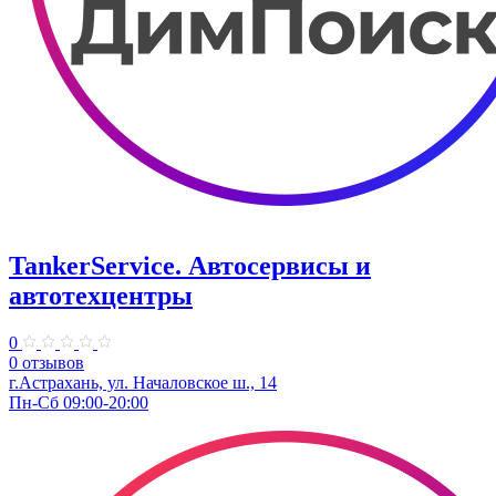
TankerService. Автосервисы и
автотехцентры
0
0 отзывов
г.Астрахань, ул. Началовское ш., 14
Пн-Сб 09:00-20:00