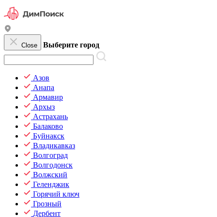
Выберите город
Close
Азов
Анапа
Армавир
Архыз
Астрахань
Балаково
Буйнакск
Владикавказ
Волгоград
Волгодонск
Волжский
Геленджик
Горячий ключ
Грозный
Дербент