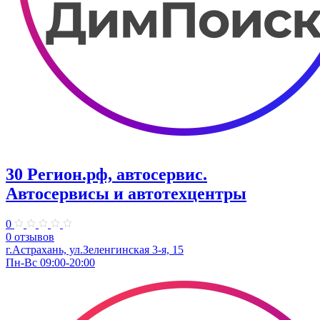
30 Регион.рф, автосервис.
Автосервисы и автотехцентры
0
0 отзывов
г.Астрахань, ул.Зеленгинская 3-я, 15
Пн-Вс 09:00-20:00