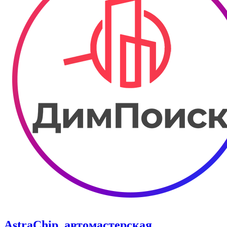
AstraChip, автомастерская.