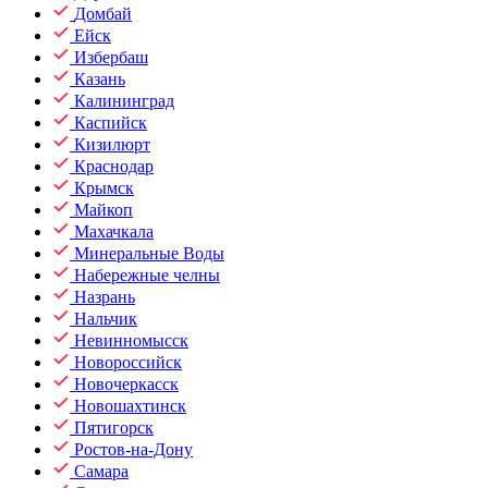
Домбай
Ейск
Избербаш
Казань
Калининград
Каспийск
Кизилюрт
Краснодар
Крымск
Майкоп
Махачкала
Минеральные Воды
Набережные челны
Назрань
Нальчик
Невинномысск
Новороссийск
Новочеркасск
Новошахтинск
Пятигорск
Ростов-на-Дону
Самара