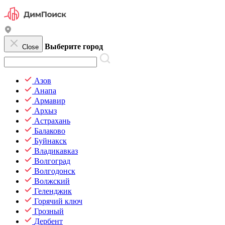
Выберите город
Close
Азов
Анапа
Армавир
Архыз
Астрахань
Балаково
Буйнакск
Владикавказ
Волгоград
Волгодонск
Волжский
Геленджик
Горячий ключ
Грозный
Дербент