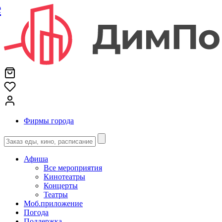
е
Фирмы города
Афиша
Все мероприятия
Кинотеатры
Концерты
Театры
Моб.приложение
Погода
Поддержка