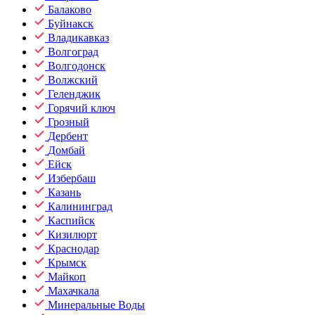
Балаково
Буйнакск
Владикавказ
Волгоград
Волгодонск
Волжский
Геленджик
Горячий ключ
Грозный
Дербент
Домбай
Ейск
Избербаш
Казань
Калининград
Каспийск
Кизилюрт
Краснодар
Крымск
Майкоп
Махачкала
Минеральные Воды