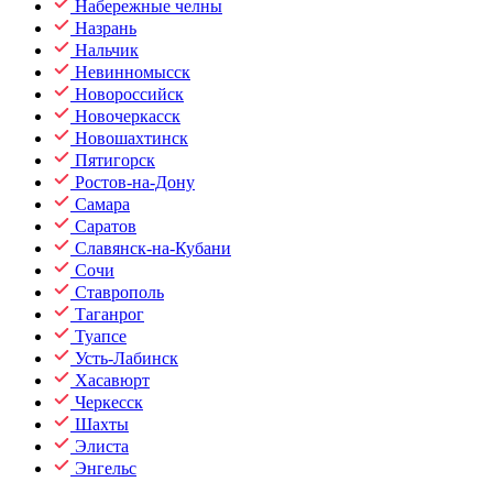
Набережные челны
Назрань
Нальчик
Невинномысск
Новороссийск
Новочеркасск
Новошахтинск
Пятигорск
Ростов-на-Дону
Самара
Саратов
Славянск-на-Кубани
Сочи
Ставрополь
Таганрог
Туапсе
Усть-Лабинск
Хасавюрт
Черкесск
Шахты
Элиста
Энгельс