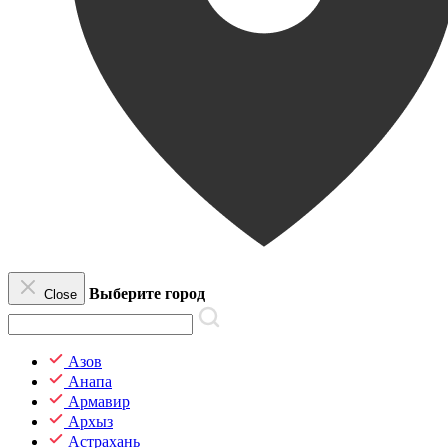
Выберите город
Close
Азов
Анапа
Армавир
Архыз
Астрахань