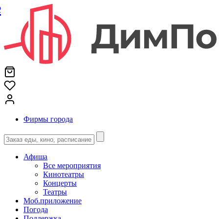
е
Фирмы города
Афиша
Все мероприятия
Кинотеатры
Концерты
Театры
Моб.приложение
Погода
Поддержка