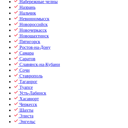
Набережные челны
Назрань
Нальчик
Невинномысск
Новороссийск
Новочеркасск
Новошахтинск
Пятигорск
Ростов-на-Дону
Самара
Саратов
Славянск-на-Кубани
Сочи
Ставрополь
Таганрог
Туапсе
Усть-Лабинск
Хасавюрт
Черкесск
Шахты
Элиста
Энгельс