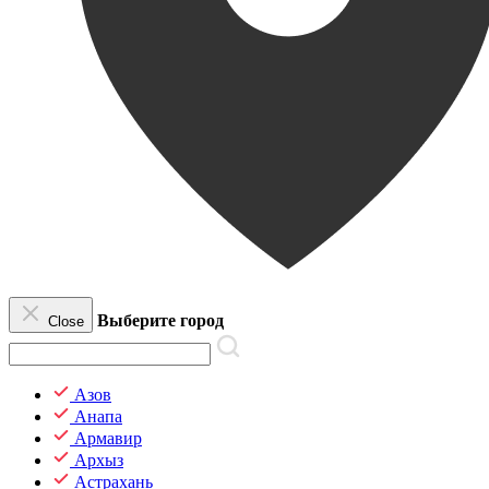
Выберите город
Close
Азов
Анапа
Армавир
Архыз
Астрахань