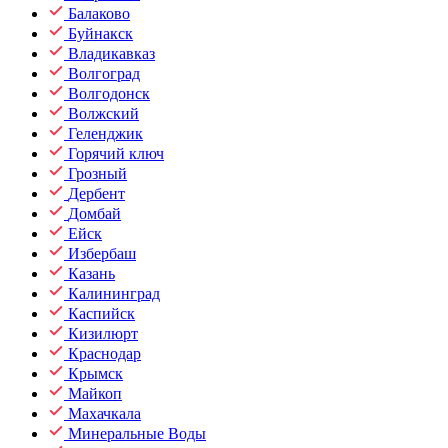
Балаково
Буйнакск
Владикавказ
Волгоград
Волгодонск
Волжский
Геленджик
Горячий ключ
Грозный
Дербент
Домбай
Ейск
Избербаш
Казань
Калининград
Каспийск
Кизилюрт
Краснодар
Крымск
Майкоп
Махачкала
Минеральные Воды