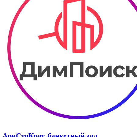
АриСтоКрат, банкетный зал.