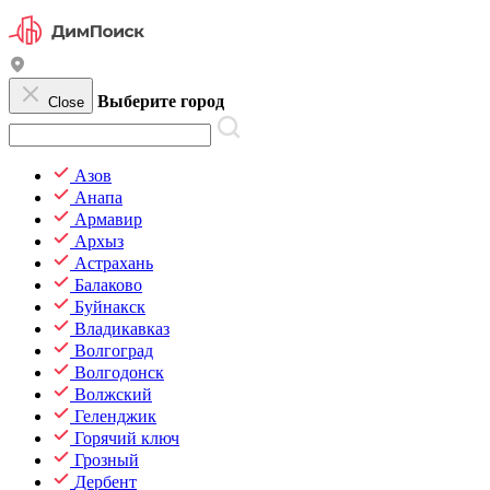
Выберите город
Close
Азов
Анапа
Армавир
Архыз
Астрахань
Балаково
Буйнакск
Владикавказ
Волгоград
Волгодонск
Волжский
Геленджик
Горячий ключ
Грозный
Дербент