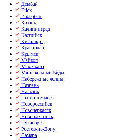
Домбай
Ейск
Избербаш
Казань
Калининград
Каспийск
Кизилюрт
Краснодар
Крымск
Майкоп
Махачкала
Минеральные Воды
Набережные челны
Назрань
Нальчик
Невинномысск
Новороссийск
Новочеркасск
Новошахтинск
Пятигорск
Ростов-на-Дону
Самара