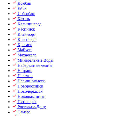
Домбай
Ейск
Избербаш
Казань
Калининград
Каспийск
Кизилюрт
Краснодар
Крымск
Майкоп
Махачкала
Минеральные Воды
Набережные челны
Назрань
Нальчик
Невинномысск
Новороссийск
Новочеркасск
Новошахтинск
Пятигорск
Ростов-на-Дону
Самара