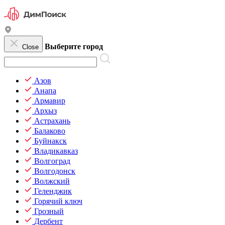
Выберите город
Close
Азов
Анапа
Армавир
Архыз
Астрахань
Балаково
Буйнакск
Владикавказ
Волгоград
Волгодонск
Волжский
Геленджик
Горячий ключ
Грозный
Дербент