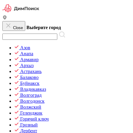
Выберите город
Close
Азов
Анапа
Армавир
Архыз
Астрахань
Балаково
Буйнакск
Владикавказ
Волгоград
Волгодонск
Волжский
Геленджик
Горячий ключ
Грозный
Дербент