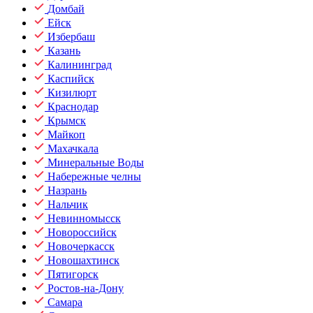
Домбай
Ейск
Избербаш
Казань
Калининград
Каспийск
Кизилюрт
Краснодар
Крымск
Майкоп
Махачкала
Минеральные Воды
Набережные челны
Назрань
Нальчик
Невинномысск
Новороссийск
Новочеркасск
Новошахтинск
Пятигорск
Ростов-на-Дону
Самара