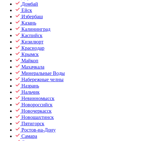
Домбай
Ейск
Избербаш
Казань
Калининград
Каспийск
Кизилюрт
Краснодар
Крымск
Майкоп
Махачкала
Минеральные Воды
Набережные челны
Назрань
Нальчик
Невинномысск
Новороссийск
Новочеркасск
Новошахтинск
Пятигорск
Ростов-на-Дону
Самара