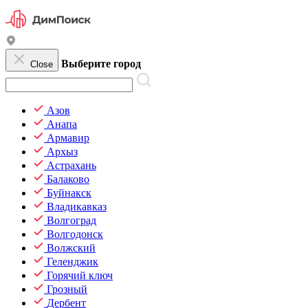
Выберите город
Close
Азов
Анапа
Армавир
Архыз
Астрахань
Балаково
Буйнакск
Владикавказ
Волгоград
Волгодонск
Волжский
Геленджик
Горячий ключ
Грозный
Дербент