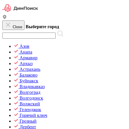
Выберите город
Close
Азов
Анапа
Армавир
Архыз
Астрахань
Балаково
Буйнакск
Владикавказ
Волгоград
Волгодонск
Волжский
Геленджик
Горячий ключ
Грозный
Дербент