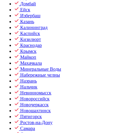
Домбай
Ейск
Избербаш
Казань
Калининград
Каспийск
Кизилюрт
Краснодар
Крымск
Майкоп
Махачкала
Минеральные Воды
Набережные челны
Назрань
Нальчик
Невинномысск
Новороссийск
Новочеркасск
Новошахтинск
Пятигорск
Ростов-на-Дону
Самара