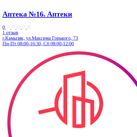
Аптека №16. Аптеки
0
1 отзыв
г.Камызяк, ул.Максима Горького, 73
Пн-Пт 08:00-16:30, Сб 08:00-12:00