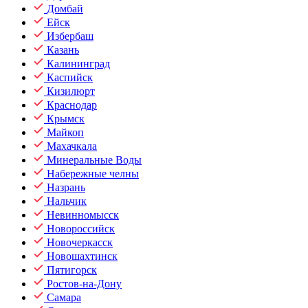
Домбай
Ейск
Избербаш
Казань
Калининград
Каспийск
Кизилюрт
Краснодар
Крымск
Майкоп
Махачкала
Минеральные Воды
Набережные челны
Назрань
Нальчик
Невинномысск
Новороссийск
Новочеркасск
Новошахтинск
Пятигорск
Ростов-на-Дону
Самара