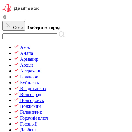
Выберите город
Close
Азов
Анапа
Армавир
Архыз
Астрахань
Балаково
Буйнакск
Владикавказ
Волгоград
Волгодонск
Волжский
Геленджик
Горячий ключ
Грозный
Дербент