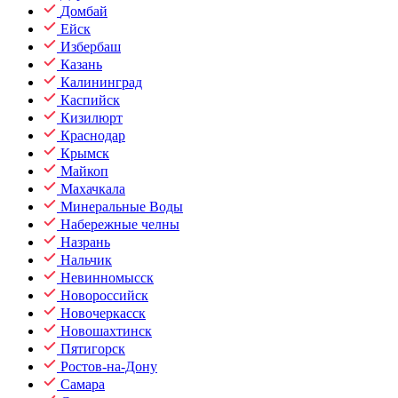
Домбай
Ейск
Избербаш
Казань
Калининград
Каспийск
Кизилюрт
Краснодар
Крымск
Майкоп
Махачкала
Минеральные Воды
Набережные челны
Назрань
Нальчик
Невинномысск
Новороссийск
Новочеркасск
Новошахтинск
Пятигорск
Ростов-на-Дону
Самара