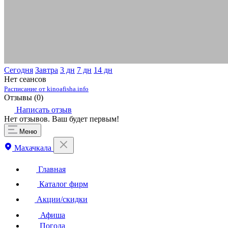
Сегодня
Завтра
3 дн
7 дн
14 дн
Нет сеансов
Расписание от kinoafisha.info
Отзывы (
0
)
Написать отзыв
Нет отзывов. Ваш будет первым!
Меню
Махачкала
Главная
Каталог фирм
Акции/скидки
Афиша
Погода