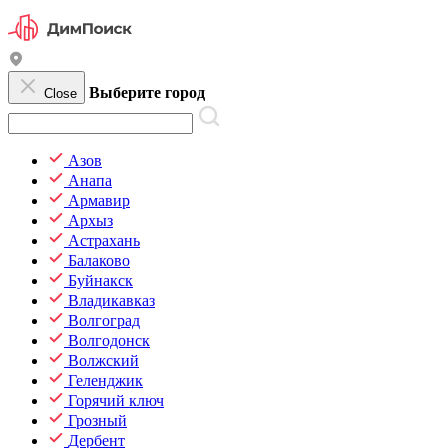
Выберите город
Close
Азов
Анапа
Армавир
Архыз
Астрахань
Балаково
Буйнакск
Владикавказ
Волгоград
Волгодонск
Волжский
Геленджик
Горячий ключ
Грозный
Дербент