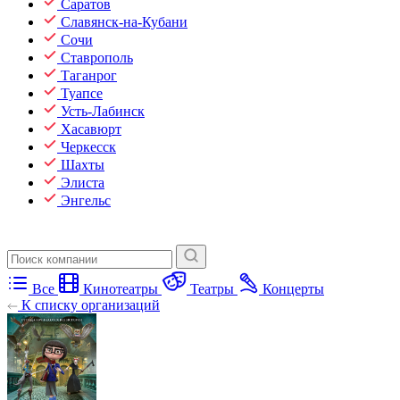
Саратов
Славянск-на-Кубани
Сочи
Ставрополь
Таганрог
Туапсе
Усть-Лабинск
Хасавюрт
Черкесск
Шахты
Элиста
Энгельс
Все
Кинотеатры
Театры
Концерты
К списку организаций